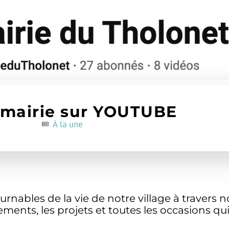
 mairie sur YOUTUBE
 mairie sur YOUTUBE
À la une
À la une
nables de la vie de notre village à travers no
ents, les projets et toutes les occasions qui 