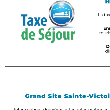
H
La tax
Enr
touri
D
di
Grand Site Sainte-Victo
Infos sentiers, dernières actus, infos pratique